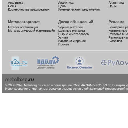
Аналитика
Аналитика
Аналитика
Цены
Цены
Цены
Коммерческие предложения
Коммерческие предложения
Металлоторговля
Доска объявлений
Реклама
Каталог организаций
Черные металлы
Баннерная р
Металлургический маркетплейс
Цветные металлы
Контекстные
Сырье и металлолом
Реклама в н
Услуги
Региональна
Вакансии и прочее
Classified
Прочее
© 2000-2026 Metaltorg.ru,
св-во о регистрации СМИ ИА №ФС77-31393 от 12 марта 20
Использование открытых материалов разрешается с обязательной гиперссылкой на 