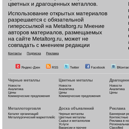
цветных и драгоценных металлов.
Использование открытых материалов
разрешается с обязательной
гиперссылкой на Metaltorg.ru Мнение
авторов материалов, размещаемых
на сайте Metaltorg.ru, может не
совпадать с мнением редакции
Контакты
Подписка
Реклама
Яндекс-Дзен
RSS
Twitter
Facebook
ВКонтак
Черные металлы
Цветные металлы
Драгоцен
Новости
Новости
Новости
Аналитика
Аналитика
Аналитика
Цены
Цены
Цены
Коммерческие предложения
Коммерческие предложения
Металлоторговля
Доска объявлений
Реклама
Каталог организаций
Черные металлы
Баннерная р
Металлургический маркетплейс
Цветные металлы
Контекстные
Сырье и металлолом
Реклама в н
Услуги
Региональна
Вакансии и прочее
Classified