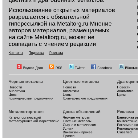
Использование открытых материалов
разрешается с обязательной
гиперссылкой на Metaltorg.ru Мнение
авторов материалов, размещаемых
на сайте Metaltorg.ru, может не
совпадать с мнением редакции
Контакты
Подписка
Реклама
Яндекс-Дзен
RSS
Twitter
Facebook
ВКонтак
Черные металлы
Цветные металлы
Драгоцен
Новости
Новости
Новости
Аналитика
Аналитика
Аналитика
Цены
Цены
Цены
Коммерческие предложения
Коммерческие предложения
Металлоторговля
Доска объявлений
Реклама
Каталог организаций
Черные металлы
Баннерная р
Металлургический маркетплейс
Цветные металлы
Контекстные
Сырье и металлолом
Реклама в н
Услуги
Региональна
Вакансии и прочее
Classified
Прочее