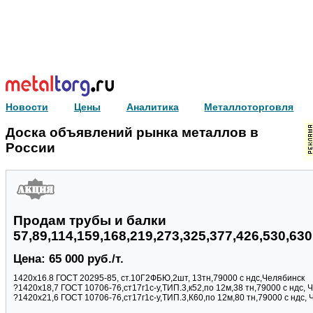
Новости
Цены
Аналитика
Металлоторговля
Доска объявлений рынка металлов в
России
Продам трубы и балки
57,89,114,159,168,219,273,325,377,426,530,63
Цена: 65 000 руб./т.
1420х16.8 ГОСТ 20295-85, ст.10Г2ФБЮ,2шт, 13тн,79000 с ндс,Челябинск
?1420х18,7 ГОСТ 10706-76,ст17г1с-у,ТИП.3,к52,по 12м,38 тн,79000 с ндс, 
?1420х21,6 ГОСТ 10706-76,ст17г1с-у,ТИП.3,К60,по 12м,80 тн,79000 с ндс,