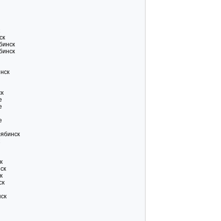
ск
бинск
бинск
инск
ск
е
е
е
лябинск
к
нск
к
ск
нск