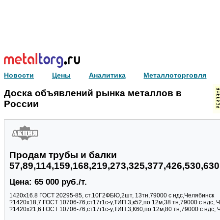
Новости
Цены
Аналитика
Металлоторговля
Доска объявлений рынка металлов в
России
Продам трубы и балки
57,89,114,159,168,219,273,325,377,426,530,63
Цена: 65 000 руб./т.
1420х16.8 ГОСТ 20295-85, ст.10Г2ФБЮ,2шт, 13тн,79000 с ндс,Челябинск
?1420х18,7 ГОСТ 10706-76,ст17г1с-у,ТИП.3,к52,по 12м,38 тн,79000 с ндс, 
?1420х21,6 ГОСТ 10706-76,ст17г1с-у,ТИП.3,К60,по 12м,80 тн,79000 с ндс,