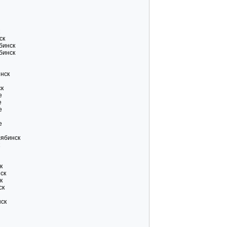
ск
бинск
бинск
инск
ск
е
е
е
е
лябинск
к
нск
к
ск
нск