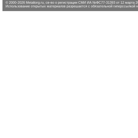
© 2000-2026 Metaltorg.ru,
св-во о регистрации СМИ ИА №ФС77-31393 от 12 марта 20
Использование открытых материалов разрешается с обязательной гиперссылкой на 