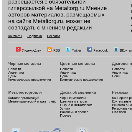
разрешается с обязательной
гиперссылкой на Metaltorg.ru Мнение
авторов материалов, размещаемых
на сайте Metaltorg.ru, может не
совпадать с мнением редакции
Контакты
Подписка
Реклама
Яндекс-Дзен
RSS
Twitter
Facebook
ВКонтак
Черные металлы
Цветные металлы
Драгоцен
Новости
Новости
Новости
Аналитика
Аналитика
Аналитика
Цены
Цены
Цены
Коммерческие предложения
Коммерческие предложения
Металлоторговля
Доска объявлений
Реклама
Каталог организаций
Черные металлы
Баннерная р
Металлургический маркетплейс
Цветные металлы
Контекстные
Сырье и металлолом
Реклама в н
Услуги
Региональна
Вакансии и прочее
Classified
Прочее