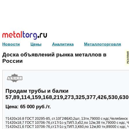
Новости
Цены
Аналитика
Металлоторговля
Доска объявлений рынка металлов в
России
Продам трубы и балки
57,89,114,159,168,219,273,325,377,426,530,63
Цена: 65 000 руб./т.
?1420х16.8 ГОСТ 20295-85, ст.10Г2ФБЮ,2шт, 13тн,79000 с ндс,Челябинск
?1420х18,7 ГОСТ 10706-76,ст17г1с-у,ТИП.3,к52,по 12м,38 тн,79000 с ндс, 
?1420х21,6 ГОСТ 10706-76,ст17г1с-у,ТИП.3,К60,по 12м,80 тн,89000 с ндс,