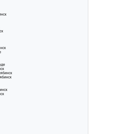
инск
ск
инск
е
оде
нск
лябинск
лябинск
инск
нск