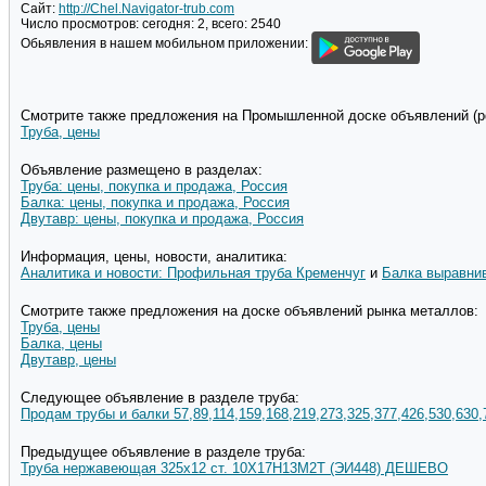
Сайт:
http://Chel.Navigator-trub.com
Число просмотров:
сегодня: 2, всего: 2540
Обьявления в нашем мобильном приложении:
Смотрите также предложения на Промышленной доске объявлений (pd
Труба, цены
Объявление размещено в разделах:
Труба: цены, покупка и продажа, Россия
Балка: цены, покупка и продажа, Россия
Двутавр: цены, покупка и продажа, Россия
Информация, цены, новости, аналитика:
Аналитика и новости: Профильная труба Кременчуг
и
Балка выравн
Смотрите также предложения на доске объявлений рынка металлов:
Труба, цены
Балка, цены
Двутавр, цены
Следующее объявление в разделе труба:
Продам трубы и балки 57,89,114,159,168,219,273,325,377,426,530,630,
Предыдущее объявление в разделе труба:
Труба нержавеющая 325х12 ст. 10Х17Н13М2Т (ЭИ448) ДЕШЕВО