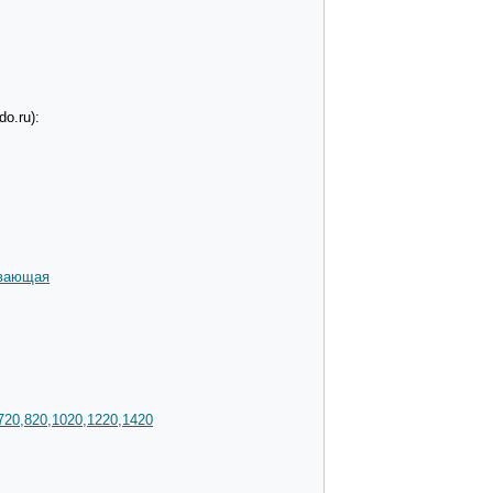
o.ru):
ивающая
720,820,1020,1220,1420