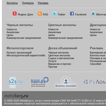
Контакты
Подписка
Реклама
Яндекс-Дзен
RSS
Twitter
Facebook
ВКонтак
Черные металлы
Цветные металлы
Драгоцен
Новости
Новости
Новости
Аналитика
Аналитика
Аналитика
Цены
Цены
Цены
Коммерческие предложения
Коммерческие предложения
Металлоторговля
Доска объявлений
Реклама
Каталог организаций
Черные металлы
Баннерная р
Металлургический маркетплейс
Цветные металлы
Контекстные
Сырье и металлолом
Реклама в н
Услуги
Региональна
Вакансии и прочее
Classified
Прочее
© 2000-2026 Metaltorg.ru,
св-во о регистрации СМИ ИА №ФС77-31393 от 12 марта 20
Использование открытых материалов разрешается с обязательной гиперссылкой на 