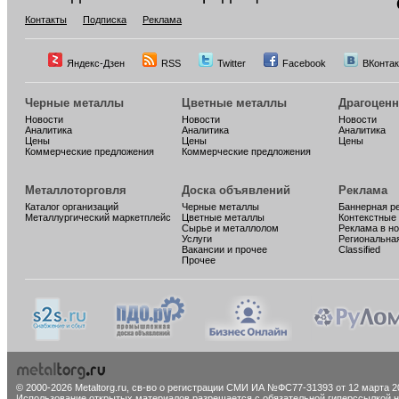
Контакты
Подписка
Реклама
Яндекс-Дзен
RSS
Twitter
Facebook
ВКонтак
Черные металлы
Цветные металлы
Драгоцен
Новости
Новости
Новости
Аналитика
Аналитика
Аналитика
Цены
Цены
Цены
Коммерческие предложения
Коммерческие предложения
Металлоторговля
Доска объявлений
Реклама
Каталог организаций
Черные металлы
Баннерная р
Металлургический маркетплейс
Цветные металлы
Контекстные
Сырье и металлолом
Реклама в н
Услуги
Региональна
Вакансии и прочее
Classified
Прочее
© 2000-2026 Metaltorg.ru,
св-во о регистрации СМИ ИА №ФС77-31393 от 12 марта 20
Использование открытых материалов разрешается с обязательной гиперссылкой на 