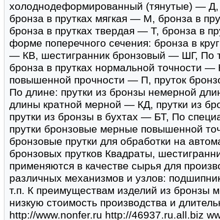
холоднодеформированный (тянутые) — Д, 
бронза в прутках мягкая — М, бронза в пр
бронза в прутках твердая — Т, бронза в п
форме поперечного сечения: бронза в кру
— КВ, шестигранник бронзовый — ШГ, По т
бронза в прутках нормальной точности — 
повышенной прочности — П, пруток бронз
По длине: прутки из бронзы немерной дли
длины кратной мерной — КД, прутки из б
прутки из бронзы в бухтах — БТ, По специ
прутки бронзовые мерные повышенной то
бронзовые прутки для обработки на авто
бронзовых прутков Квадраты, шестигранни
применяются в качестве сырья для произв
различных механизмов и узлов: подшипнико
т.п. К преимуществам изделий из бронзы 
низкую стоимость производства и длитель
http://www.nonfer.ru http://46937.ru.all.biz 