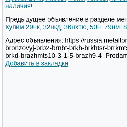
наличия!
Предыдущее объявление в разделе мет
Купим 29нк, 32нкд, 36нхтю, 50н, 79нм, 
Адрес объявления: https://russia.metalto
bronzovyj-brb2-brnbt-brkh-brkhtsr-brrkm
brkd-brazhmts10-3-1-5-brazh9-4_Proda
Добавить в закладки