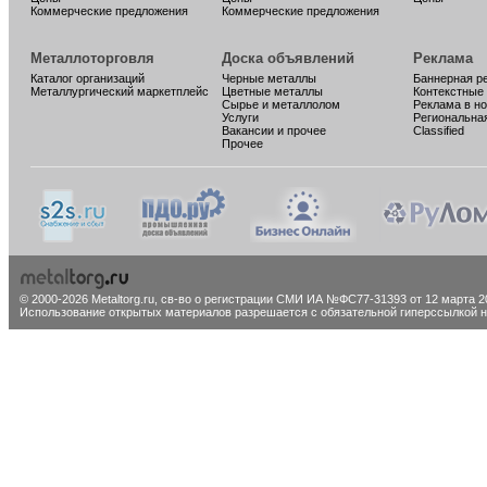
Коммерческие предложения
Коммерческие предложения
Металлоторговля
Доска объявлений
Реклама
Каталог организаций
Черные металлы
Баннерная р
Металлургический маркетплейс
Цветные металлы
Контекстные
Сырье и металлолом
Реклама в н
Услуги
Региональна
Вакансии и прочее
Classified
Прочее
© 2000-2026 Metaltorg.ru,
св-во о регистрации СМИ ИА №ФС77-31393 от 12 марта 20
Использование открытых материалов разрешается с обязательной гиперссылкой на 