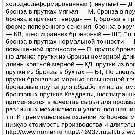
холоднодеформированный (тянутые) — Д, 
бронза в прутках мягкая — М, бронза в пр
бронза в прутках твердая — Т, бронза в п
форме поперечного сечения: бронза в кру
— КВ, шестигранник бронзовый — ШГ, По т
бронза в прутках нормальной точности — 
повышенной прочности — П, пруток бронз
По длине: прутки из бронзы немерной дли
длины кратной мерной — КД, прутки из б
прутки из бронзы в бухтах — БТ, По специ
прутки бронзовые мерные повышенной то
бронзовые прутки для обработки на авто
бронзовых прутков Квадраты, шестигранни
применяются в качестве сырья для произв
различных механизмов и узлов: подшипнико
т.п. К преимуществам изделий из бронзы 
низкую стоимость производства и длитель
http://www.nonfer.ru http://46937.ru.all.biz 