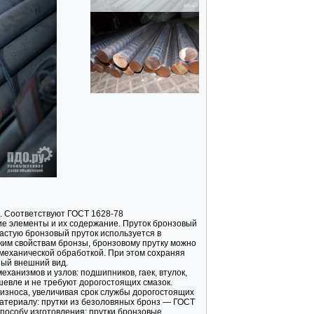
. Соответствуют ГОСТ 1628-78
ие элементы и их содержание. Пруток бронзовый
астую бронзовый пруток используется в
ским свойствам бронзы, бронзовому прутку можно
 механической обработкой. При этом сохраняя
ный внешний вид.
ханизмов и узлов: подшипников, гаек, втулок,
шевле и не требуют дорогостоящих смазок.
износа, увеличивая срок службы дорогостоящих
материалу: прутки из безоловяных бронз — ГОСТ
пособу изготовления: прутки бронзовые