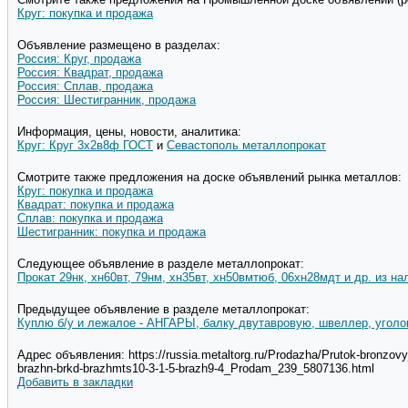
Круг: покупка и продажа
Объявление размещено в разделах:
Россия: Круг, продажа
Россия: Квадрат, продажа
Россия: Сплав, продажа
Россия: Шестигранник, продажа
Информация, цены, новости, аналитика:
Круг: Круг 3х2в8ф ГОСТ
и
Севастополь металлопрокат
Смотрите также предложения на доске объявлений рынка металлов:
Круг: покупка и продажа
Квадрат: покупка и продажа
Сплав: покупка и продажа
Шестигранник: покупка и продажа
Следующее объявление в разделе металлопрокат:
Прокат 29нк, хн60вт, 79нм, хн35вт, хн50вмтюб, 06хн28мдт и др. из на
Предыдущее объявление в разделе металлопрокат:
Куплю б/у и лежалое - АНГАРЫ, балку двутавровую, швеллер, уголок
Адрес объявления: https://russia.metaltorg.ru/Prodazha/Prutok-bronzovyj
brazhn-brkd-brazhmts10-3-1-5-brazh9-4_Prodam_239_5807136.html
Добавить в закладки