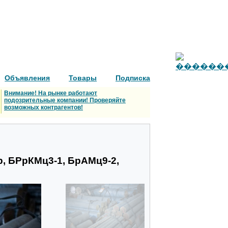
Объявления
Товары
Подписка
Внимание! На рынке работают
подозрительные компании! Проверяйте
возможных контрагентов!
, БРрКМц3-1, БрАМц9-2,