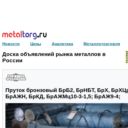
Новости
Цены
Аналитика
Металлоторговля
Доска объявлений рынка металлов в
России
Пруток бронзовый БрБ2, БрНБТ, БрХ, БрХЦр
БрАЖН, БрКД, БрАЖМц10-3-1,5; БрАЖ9-4;