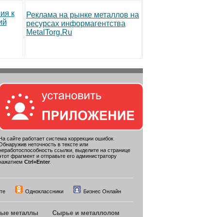
ия к
Реклама на рынке металлов на
ий
ресурсах информагентства
MetalTorg.Ru
На сайте работает система коррекции ошибок.
Обнаружив неточность в тексте или
неработоспособность ссылки, выделите на странице
этот фрагмент и отправьте его администратору
нажатием
Ctrl+Enter
.
те
Одноклассники
Бизнес Онлайн
ные металлы
Сырье и металлолом