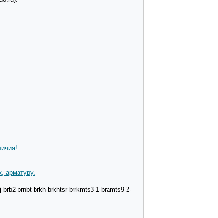
личия!
, арматуру.
-brb2-brnbt-brkh-brkhtsr-brrkmts3-1-bramts9-2-