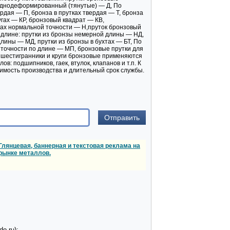
лоднодеформированный (тянутые) — Д, По
ердая — П, бронза в прутках твердая — Т, бронза
угах — КР, бронзовый квадрат — КВ,
ках нормальной точности — Н,пруток бронзовый
 длине: прутки из бронзы немерной длины — НД,
лины — МД, прутки из бронзы в бухтах — БТ, По
точности по длине — МП, бронзовые прутки для
 шестигранники и круги бронзовые применяются
в: подшипников, гаек, втулок, клапанов и т.п. К
имость производства и длительный срок службы.
Глянцевая, баннерная и текстовая реклама на
рынке металлов.
o.ru):