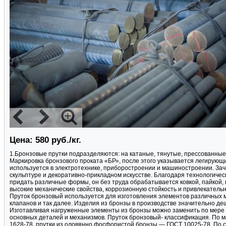
Цена: 580 руб./кг.
1.Бронзовые прутки подразделяются: на катаные, тянутые, прессованные
Маркировка бронзового проката «БР», после этого указывается легирующ
используется в электротехнике, приборостроении и машиностроении. Зач
скульптуре и декоративно-прикладном искусстве. Благодаря технологиче
придать различные формы, он без труда обрабатывается ковкой, пайкой,
высокие механические свойства, коррозионную стойкость и привлекатель
Пруток бронзовый используется для изготовления элементов различных ме
клапанов и так далее. Изделия из бронзы в производстве значительно де
Изготавливая нагруженные элементы из бронзы можно заменить по мере 
основных деталей и механизмов. Пруток бронзовый- классификация. По 
1628-78, прутки из оловянно фосфористой бронзы — ГОСТ 10025-78, По с