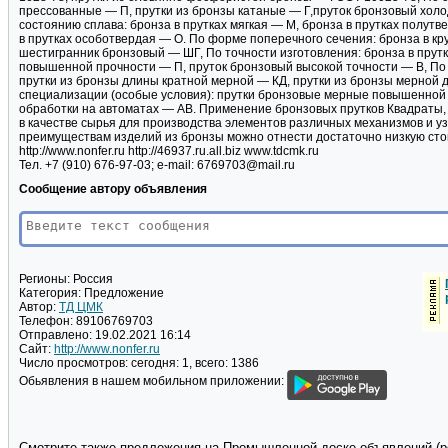
прессованные — П, прутки из бронзы катаные — Г,пруток бронзовый хо
состоянию сплава: бронза в прутках мягкая — М, бронза в прутках полутв
в прутках особотвердая — О. По форме поперечного сечения: бронза в кр
шестигранник бронзовый — ШГ, По точности изготовления: бронза в прут
повышенной прочности — П, пруток бронзовый высокой точности — В, По
прутки из бронзы длины кратной мерной — КД, прутки из бронзы мерной д
специализации (особые условия): прутки бронзовые мерные повышенной 
обработки на автоматах — АВ. Применение бронзовых прутков Квадраты,
в качестве сырья для производства элементов различных механизмов и узло
преимуществам изделий из бронзы можно отнести достаточно низкую сто
http://www.nonfer.ru http://46937.ru.all.biz www.tdcmk.ru
Тел. +7 (910) 676-97-03; e-mail: 6769703@mail.ru
Сообщение автору объявления
Регионы:
Россия
Категория:
Предложение
Автор:
ТД ЦМК
Телефон:
89106769703
Отправлено:
19.02.2021 16:14
Сайт:
http://www.nonfer.ru
Число просмотров:
сегодня: 1, всего: 1386
Обьявления в нашем мобильном приложении:
Смотрите также предложения на Промышленной доске объявлений (pd