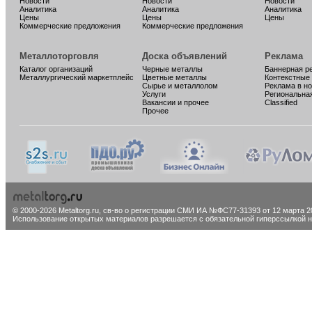
Новости
Новости
Новости
Аналитика
Аналитика
Аналитика
Цены
Цены
Цены
Коммерческие предложения
Коммерческие предложения
Металлоторговля
Доска объявлений
Реклама
Каталог организаций
Черные металлы
Баннерная р
Металлургический маркетплейс
Цветные металлы
Контекстные
Сырье и металлолом
Реклама в н
Услуги
Региональна
Вакансии и прочее
Classified
Прочее
© 2000-2026 Metaltorg.ru,
св-во о регистрации СМИ ИА №ФС77-31393 от 12 марта 20
Использование открытых материалов разрешается с обязательной гиперссылкой на 