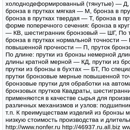
холоднодеформированный (тянутые) — Д, 
бронза в прутках мягкая — М, бронза в пр
бронза в прутках твердая — Т, бронза в п
форме поперечного сечения: бронза в кру
— КВ, шестигранник бронзовый — ШГ, По т
бронза в прутках нормальной точности — 
повышенной прочности — П, пруток бронз
По длине: прутки из бронзы немерной дли
длины кратной мерной — КД, прутки из б
прутки из бронзы в бухтах — БТ, По специ
прутки бронзовые мерные повышенной то
бронзовые прутки для обработки на авто
бронзовых прутков Квадраты, шестигранни
применяются в качестве сырья для произв
различных механизмов и узлов: подшипнико
т.п. К преимуществам изделий из бронзы 
низкую стоимость производства и длитель
http://www.nonfer.ru http://46937.ru.all.biz 