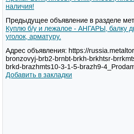
наличия!
Предыдущее объявление в разделе мет
Куплю б/у и лежалое - АНГАРЫ, балку 
уголок, арматуру.
Адрес объявления: https://russia.metalto
bronzovyj-brb2-brnbt-brkh-brkhtsr-brrkm
brkd-brazhmts10-3-1-5-brazh9-4_Proda
Добавить в закладки