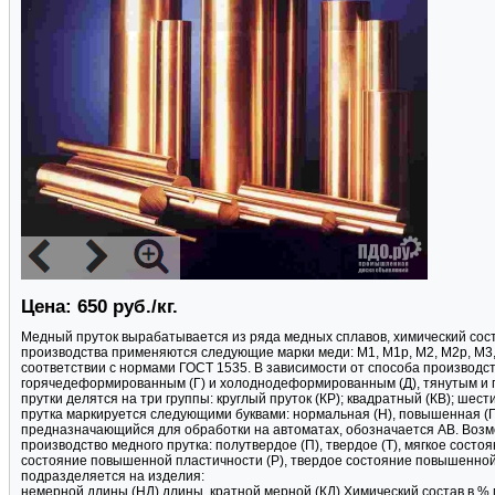
Цена: 650 руб./кг.
Медный пруток вырабатывается из ряда медных сплавов, химический сост
производства применяются следующие марки меди: М1, М1p, М2, М2p, М3,
соответствии с нормами ГОСТ 1535. В зависимости от способа производст
горячедеформированным (Г) и холоднодеформированным (Д), тянутым и 
прутки делятся на три группы: круглый пруток (КР); квадратный (КВ); шес
прутка маркируется следующими буквами: нормальная (Н), повышенная (П)
предназначающийся для обработки на автоматах, обозначается АВ. Возмо
производство медного прутка: полутвердое (П), твердое (Т), мягкое сост
состояние повышенной пластичности (Р), твердое состояние повышенной
подразделяется на изделия:
немерной длины (НД) длины, кратной мерной (КД).Химический состав в % ма