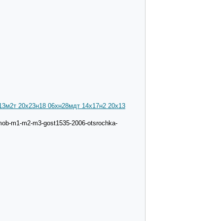
13м2т 20х23н18 06хн28мдт 14х17н2 20х13
-mob-m1-m2-m3-gost1535-2006-otsrochka-