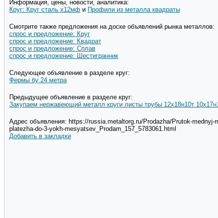
Информация, цены, новости, аналитика:
Круг: Круг сталь х12мф
и
Профили из металла квадраты
Смотрите также предложения на доске объявлений рынка металлов:
спрос и предложение: Круг
спрос и предложение: Квадрат
спрос и предложение: Сплав
спрос и предложение: Шестигранник
Следующее объявление в разделе круг:
Фермы бу 24 метра
Предыдущее объявление в разделе круг:
Закупаем нержавеющий металл круги листы трубы 12х18н10т 10х17н
Адрес объявления: https://russia.metaltorg.ru/Prodazha/Prutok-mednyj
platezha-do-3-yokh-mesyatsev_Prodam_157_5783061.html
Добавить в закладки