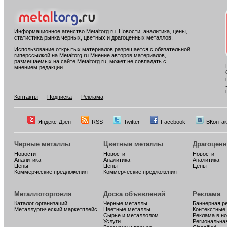
Информационное агенство Metaltorg.ru. Новости, аналитика, цены,
статистика рынка черных, цветных и драгоценных металлов.
Использование открытых материалов разрешается с обязательной
гиперссылкой на Metaltorg.ru Мнение авторов материалов,
размещаемых на сайте Metaltorg.ru, может не совпадать с
мнением редакции
Контакты
Подписка
Реклама
Яндекс-Дзен
RSS
Twitter
Facebook
ВКонтак
Черные металлы
Цветные металлы
Драгоцен
Новости
Новости
Новости
Аналитика
Аналитика
Аналитика
Цены
Цены
Цены
Коммерческие предложения
Коммерческие предложения
Металлоторговля
Доска объявлений
Реклама
Каталог организаций
Черные металлы
Баннерная р
Металлургический маркетплейс
Цветные металлы
Контекстные
Сырье и металлолом
Реклама в н
Услуги
Региональна