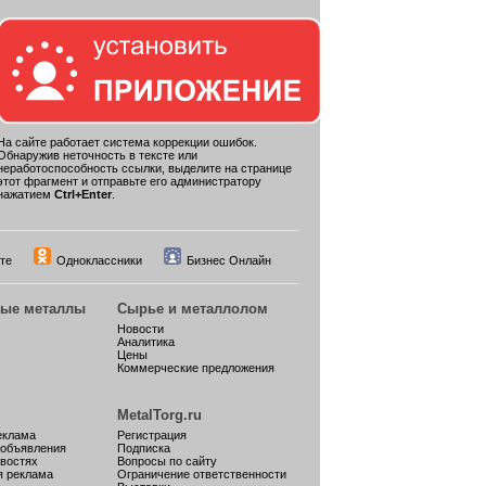
На сайте работает система коррекции ошибок.
Обнаружив неточность в тексте или
неработоспособность ссылки, выделите на странице
этот фрагмент и отправьте его администратору
нажатием
Ctrl+Enter
.
те
Одноклассники
Бизнес Онлайн
ные металлы
Сырье и металлолом
Новости
Аналитика
Цены
Коммерческие предложения
MetalTorg.ru
еклама
Регистрация
 объявления
Подписка
овостях
Вопросы по сайту
я реклама
Ограничение ответственности