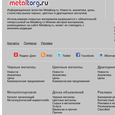
Информационное агенство Metaltorg.ru. Новости, аналитика, цены,
статистика рынка черных, цветных и драгоценных металлов.
Использование открытых материалов разрешается с обязательной
гиперссылкой на Metaltorg.ru Мнение авторов материалов,
размещаемых на сайте Metaltorg.ru, может не совпадать с
мнением редакции
Контакты
Подписка
Реклама
Яндекс-Дзен
RSS
Twitter
Facebook
ВКонтак
Черные металлы
Цветные металлы
Драгоцен
Новости
Новости
Новости
Аналитика
Аналитика
Аналитика
Цены
Цены
Цены
Коммерческие предложения
Коммерческие предложения
Металлоторговля
Доска объявлений
Реклама
Каталог организаций
Черные металлы
Баннерная р
Металлургический маркетплейс
Цветные металлы
Контекстные
Сырье и металлолом
Реклама в н
Услуги
Региональна
Вакансии и прочее
Classified
Прочее