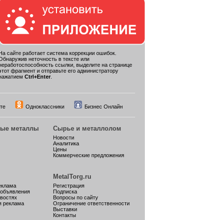
На сайте работает система коррекции ошибок.
Обнаружив неточность в тексте или
неработоспособность ссылки, выделите на странице
этот фрагмент и отправьте его администратору
нажатием
Ctrl+Enter
.
те
Одноклассники
Бизнес Онлайн
ные металлы
Сырье и металлолом
Новости
Аналитика
Цены
Коммерческие предложения
MetalTorg.ru
еклама
Регистрация
 объявления
Подписка
овостях
Вопросы по сайту
я реклама
Ограничение ответственности
Выставки
Контакты