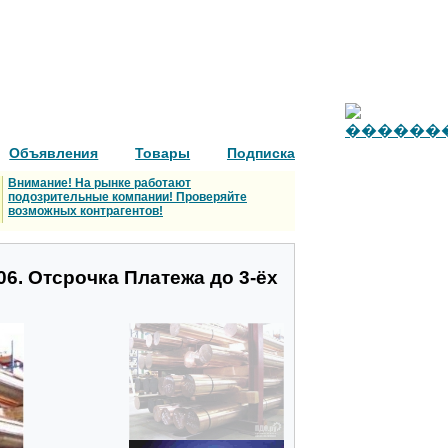
Объявления
Товары
Подписка
Внимание! На рынке работают
подозрительные компании! Проверяйте
возможных контрагентов!
06. Отсрочка Платежа до 3-ёх