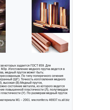
ав которых задается ГОСТ 859. Для
 М3p. Изготовление медного прутка ведется в
ва, медный пруток может быть:
прессованным. По типу поперечного сечения
тигранный (ШГ). Точность изготовления медного
, высокая (В).Медный пруток,
жно состояние металла, из которого ведется
ояние повышенной пластичности (Л), полутвердое
 пластичности (У). По размерам медный пруток
териала М1 – 2001. ww.nonfer.ru 46937.ru.all.biz