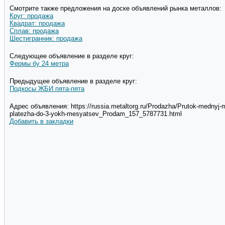
Смотрите также предложения на доске объявлений рынка металлов:
Круг: продажа
Квадрат: продажа
Сплав: продажа
Шестигранник: продажа
Следующее объявление в разделе круг:
Фермы бу 24 метра
Предыдущее объявление в разделе круг:
Подкосы ЖБИ пята-пята
Адрес объявления: https://russia.metaltorg.ru/Prodazha/Prutok-mednyj
platezha-do-3-yokh-mesyatsev_Prodam_157_5787731.html
Добавить в закладки