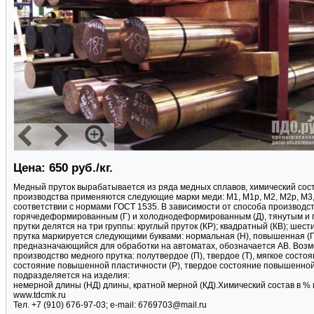
Цена: 650 руб./кг.
Медный пруток вырабатывается из ряда медных сплавов, химический сост
производства применяются следующие марки меди: М1, М1p, М2, М2p, М3,
соответствии с нормами ГОСТ 1535. В зависимости от способа производст
горячедеформированным (Г) и холоднодеформированным (Д), тянутым и 
прутки делятся на три группы: круглый пруток (КР); квадратный (КВ); шес
прутка маркируется следующими буквами: нормальная (Н), повышенная (П)
предназначающийся для обработки на автоматах, обозначается АВ. Возмо
производство медного прутка: полутвердое (П), твердое (Т), мягкое сост
состояние повышенной пластичности (Р), твердое состояние повышенной
подразделяется на изделия:
немерной длины (НД) длины, кратной мерной (КД).Химический состав в % ма
www.tdcmk.ru
Тел. +7 (910) 676-97-03; e-mail: 6769703@mail.ru