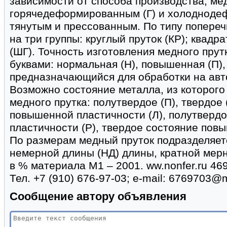
зависимости от способа производства, ме
горячедеформированным (Г) и холодноде
тянутым и прессованным. По типу попереч
на три группы: круглый пруток (КР); квадр
(ШГ). Точность изготовления медного пру
буквами: нормальная (Н), повышенная (П),
предназначающийся для обработки на авт
Возможно состояние металла, из которого
медного прутка: полутвердое (П), твердое 
повышенной пластичности (Л), полутверд
пластичности (Р), твердое состояние повы
По размерам медный пруток подразделяетс
немерной длины (НД) длины, кратной мерн
в % материала М1 – 2001. ww.nonfer.ru 4693
Тел. +7 (910) 676-97-03; e-mail: 6769703@m
Сообщение автору объявления