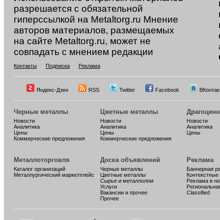
разрешается с обязательной
гиперссылкой на Metaltorg.ru Мнение
авторов материалов, размещаемых
на сайте Metaltorg.ru, может не
совпадать с мнением редакции
Контакты
Подписка
Реклама
Яндекс-Дзен
RSS
Twitter
Facebook
ВКонтак
Черные металлы
Цветные металлы
Драгоцен
Новости
Новости
Новости
Аналитика
Аналитика
Аналитика
Цены
Цены
Цены
Коммерческие предложения
Коммерческие предложения
Металлоторговля
Доска объявлений
Реклама
Каталог организаций
Черные металлы
Баннерная р
Металлургический маркетплейс
Цветные металлы
Контекстные
Сырье и металлолом
Реклама в н
Услуги
Региональна
Вакансии и прочее
Classified
Прочее