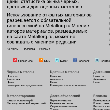
цены, статистика рынка черных,
цветных и драгоценных металлов.
Использование открытых материалов
разрешается с обязательной
гиперссылкой на Metaltorg.ru Мнение
авторов материалов, размещаемых
на сайте Metaltorg.ru, может не
совпадать с мнением редакции
Контакты
Подписка
Реклама
Яндекс-Дзен
RSS
Twitter
Facebook
ВКонтак
Черные металлы
Цветные металлы
Драгоцен
Новости
Новости
Новости
Аналитика
Аналитика
Аналитика
Цены
Цены
Цены
Коммерческие предложения
Коммерческие предложения
Металлоторговля
Доска объявлений
Реклама
Каталог организаций
Черные металлы
Баннерная р
Металлургический маркетплейс
Цветные металлы
Контекстные
Сырье и металлолом
Реклама в н
Услуги
Региональна