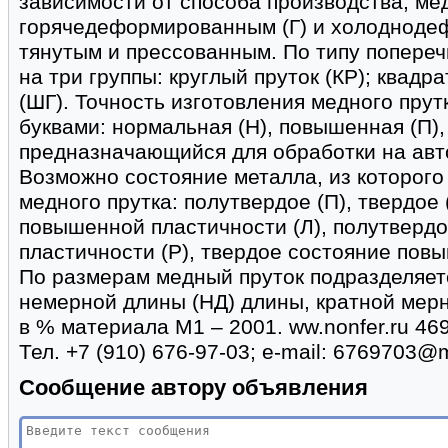
зависимости от способа производства, ме
горячедеформированным (Г) и холодноде
тянутым и прессованным. По типу попереч
на три группы: круглый пруток (КР); квадр
(ШГ). Точность изготовления медного пру
буквами: нормальная (Н), повышенная (П),
предназначающийся для обработки на авт
Возможно состояние металла, из которого
медного прутка: полутвердое (П), твердое 
повышенной пластичности (Л), полутверд
пластичности (Р), твердое состояние повы
По размерам медный пруток подразделяетс
немерной длины (НД) длины, кратной мерн
в % материала М1 – 2001. ww.nonfer.ru 4693
Тел. +7 (910) 676-97-03; e-mail: 6769703@m
Сообщение автору объявления