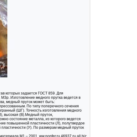
ав которых задается ГОСТ 859. Для
 М3p. Изготовление медного прутка ведется в
ва, медный пруток может быть:
прессованным. По типу поперечного сечения
тигранный (ШГ). Точность изготовления медного
, высокая (В).Медный пруток,
жно состояние металла, из которого ведется
ояние повышенной пластичности (Л), полутвердое
 пластичности (У). По размерам медный пруток
териала М1 – 2001. ww.nonfer.ru 46937.ru.all.biz