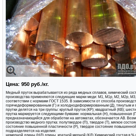
Цена: 950 руб./кг.
Медный пруток вырабатывается из ряда медных сплавов, химический сост
производства применяются следующие марки меди: М1, М1p, М2, М2p, М3,
соответствии с нормами ГОСТ 1535. В зависимости от способа производст
горячедеформированным (Г) и холоднодеформированным (Д), тянутым и 
прутки делятся на три группы: круглый пруток (КР); квадратный (КВ); шес
прутка маркируется следующими буквами: нормальная (Н), повышенная (П)
предназначающийся для обработки на автоматах, обозначается АВ. Возмо
производство медного прутка: полутвердое (П), твердое (Т), мягкое сост
состояние повышенной пластичности (Р), твердое состояние повышенной
подразделяется на изделия:
немерной длины (НД) длины, кратной мерной (КД).Химический состав в % ма