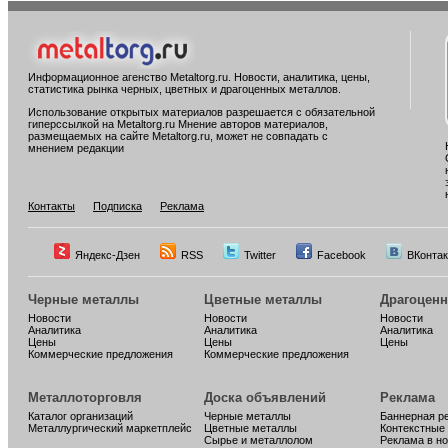
Информационное агенство Metaltorg.ru. Новости, аналитика, цены,
статистика рынка черных, цветных и драгоценных металлов.
Использование открытых материалов разрешается с обязательной
гиперссылкой на Metaltorg.ru Мнение авторов материалов,
размещаемых на сайте Metaltorg.ru, может не совпадать с
мнением редакции
Контакты
Подписка
Реклама
Яндекс-Дзен
RSS
Twitter
Facebook
ВКонтак
Черные металлы
Цветные металлы
Драгоцен
Новости
Новости
Новости
Аналитика
Аналитика
Аналитика
Цены
Цены
Цены
Коммерческие предложения
Коммерческие предложения
Металлоторговля
Доска объявлений
Реклама
Каталог организаций
Черные металлы
Баннерная р
Металлургический маркетплейс
Цветные металлы
Контекстные
Сырье и металлолом
Реклама в н