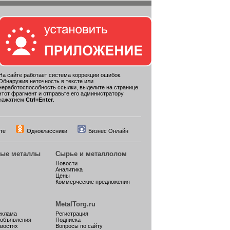
На сайте работает система коррекции ошибок.
Обнаружив неточность в тексте или
неработоспособность ссылки, выделите на странице
этот фрагмент и отправьте его администратору
нажатием
Ctrl+Enter
.
те
Одноклассники
Бизнес Онлайн
ные металлы
Сырье и металлолом
Новости
Аналитика
Цены
Коммерческие предложения
MetalTorg.ru
еклама
Регистрация
 объявления
Подписка
овостях
Вопросы по сайту